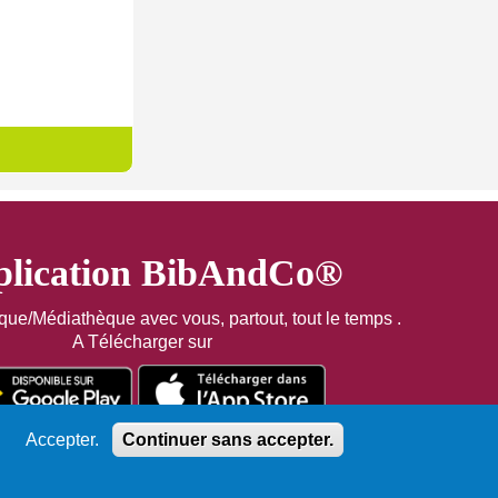
lication BibAndCo®
èque/Médiathèque avec vous, partout, tout le temps .
A Télécharger sur
Accepter.
Continuer sans accepter.