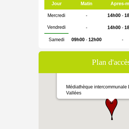
Jour
Matin
Apres-m
Mercredi
-
14h00
-
1
Vendredi
-
14h00
-
1
Samedi
09h00
-
12h00
-
Plan d'accè
Médiathèque intercommunale L
Vallées