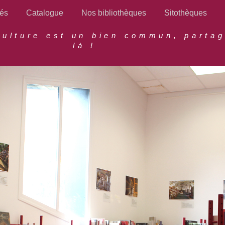
tés
Catalogue
Nos bibliothèques
Sitothèques
culture est un bien commun, parta
là !