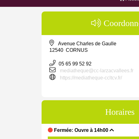
Coordonn
Avenue Charles de Gaulle
12540 CORNUS
05 65 99 52 92
mediatheque@cc-larzacvallees.fr
https://mediatheque-ccltcv.fr/
Horaires
Fermée: Ouvre à 14h00