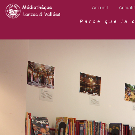
Aller
Accueil
Actuali
au
contenu
Parce que la 
principal