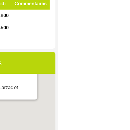
idi
Commentaires
8h00
8h00
s
arzac et