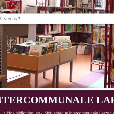
NTERCOMMUNALE LAR
il
Nos bibliothèques
Médiathèque intercommunale Larzac e