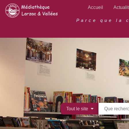
Aller
Accueil
Actuali
au
contenu
Parce que la 
principal
Tout le site