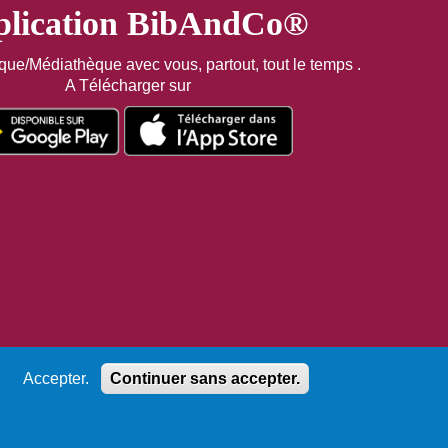
lication BibAndCo®
èque/Médiathèque avec vous, partout, tout le temps .
A Télécharger sur
Accepter.
Continuer sans accepter.