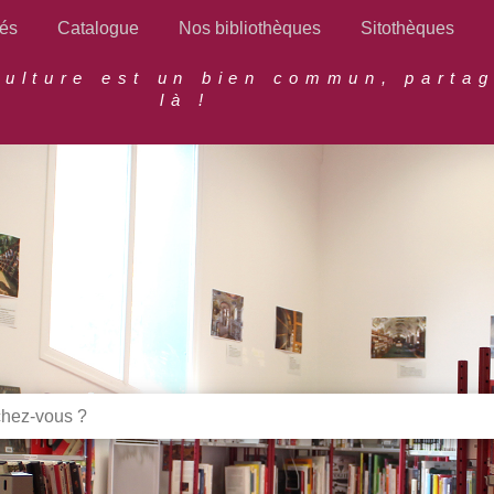
tés
Catalogue
Nos bibliothèques
Sitothèques
culture est un bien commun, parta
là !