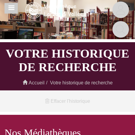
Aller
MENU
au
contenu
principal
VOTRE HISTORIQUE
DE RECHERCHE
Accueil
Votre historique de recherche
Effacer l'historique
Nos Médiathèques