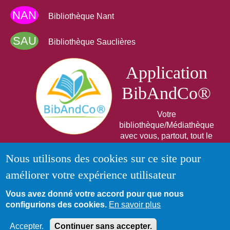
NAN
Bibliothèque Nant
SAU
Bibliothèque Sauclières
Application
BibAndCo®
Votre
bibliothèque/Médiathèque
avec vous, partout, tout le
temps .
Nous utilisons des cookies sur ce site pour
A Télécharger sur
améliorer votre expérience utilisateur
Vous avez donné votre accord pour que nous
configurions des cookies.
En savoir plus
Accepter.
Continuer sans accepter.