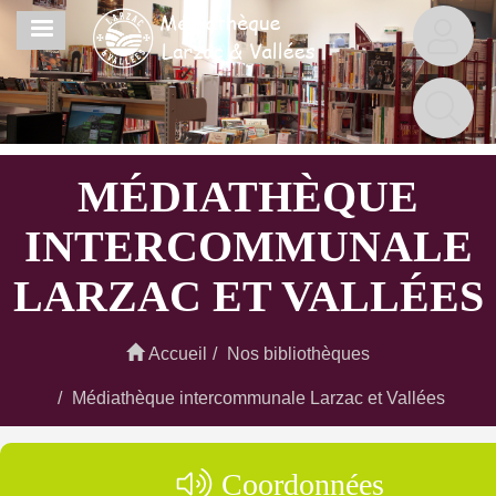
Aller
MENU
au
contenu
principal
MÉDIATHÈQUE
INTERCOMMUNALE
LARZAC ET VALLÉES
Accueil
Nos bibliothèques
Médiathèque intercommunale Larzac et Vallées
Coordonnées