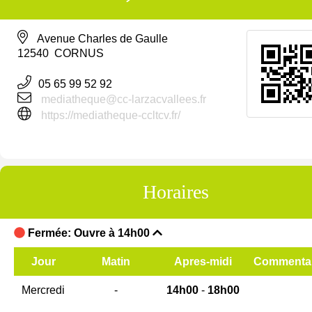
Avenue Charles de Gaulle
12540 CORNUS
05 65 99 52 92
mediatheque@cc-larzacvallees.fr
https://mediatheque-ccltcv.fr/
Horaires
Fermée: Ouvre à 14h00
Jour
Matin
Apres-midi
Commentai
Mercredi
-
14h00
-
18h00