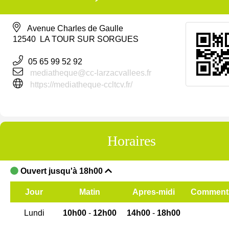
Avenue Charles de Gaulle
12540 LA TOUR SUR SORGUES
05 65 99 52 92
mediatheque@cc-larzacvallees.fr
https://mediatheque-ccltcv.fr/
Horaires
Ouvert jusqu'à 18h00
Jour
Matin
Apres-midi
Commenta
Lundi
10h00
-
12h00
14h00
-
18h00