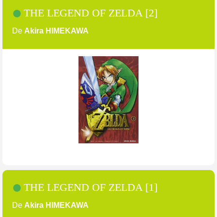
THE LEGEND OF ZELDA [2]
De
Akira HIMEKAWA
THE LEGEND OF ZELDA [1]
De
Akira HIMEKAWA