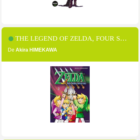
THE LEGEND OF ZELDA, FOUR SWORDS ADVENTURES [2]
De
Akira HIMEKAWA