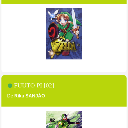
FUUTO PI [02]
De
Riku SANJÅO