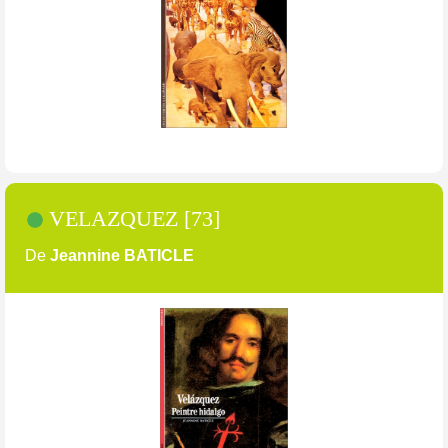
VELAZQUEZ [73]
De
Jeannine BATICLE