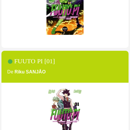
FUUTO PI [01]
De
Riku SANJÅO