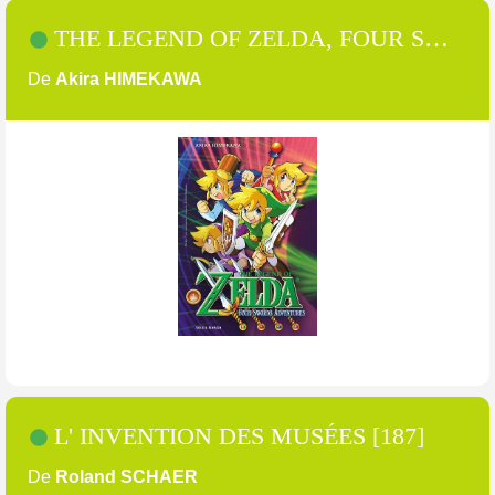
THE LEGEND OF ZELDA, FOUR SWORDS ADVENTURES [1]
De
Akira HIMEKAWA
L' INVENTION DES MUSÉES [187]
De
Roland SCHAER