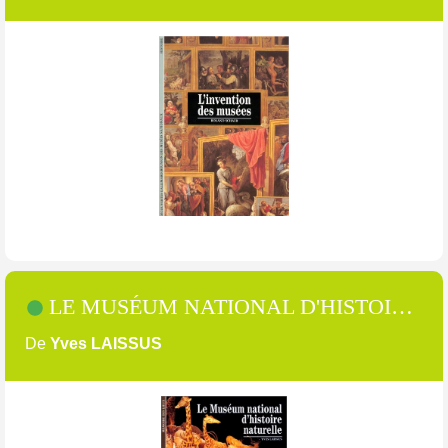
LE MUSÉUM NATIONAL D'HISTOIRE NATURELLE [249]
De
Yves LAISSUS