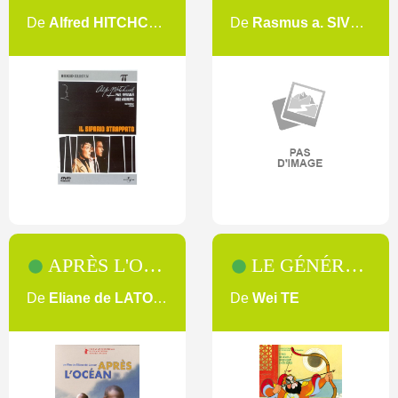
De
Alfred HITCHCOCK
De
Rasmus a. SIVERTSEN
APRÈS L'OCÉAN
LE GÉNÉRAL FANFARON
De
Eliane de LATOUR
De
Wei TE