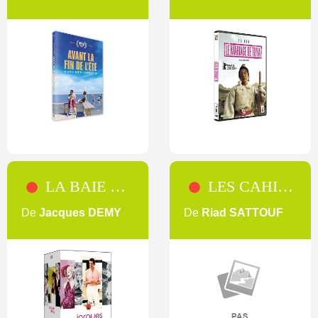
LA BAIE DES ANGES
LES CAHIERS D'ESTHER [SAISON 3]
De
Jacques DEMY
De
Riad SATTOUF