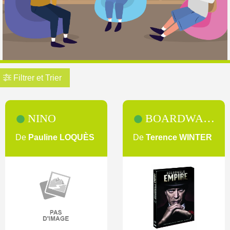
Filtrer et Trier
Pagination
NINO
BOARDWALK EMPIRE - SAISON 3 [3]
De
Pauline LOQUÈS
De
Terence WINTER