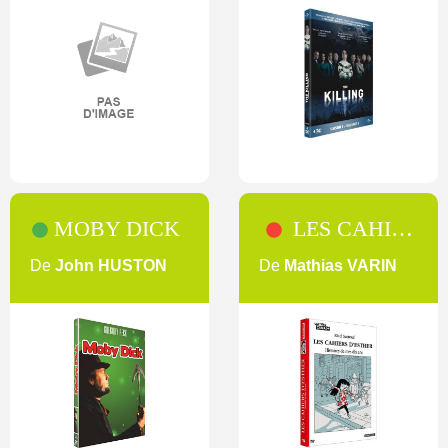
MOBY DICK
LES CAHIERS D'ESTHER [1]
De
John HUSTON
De
Mathias VARIN