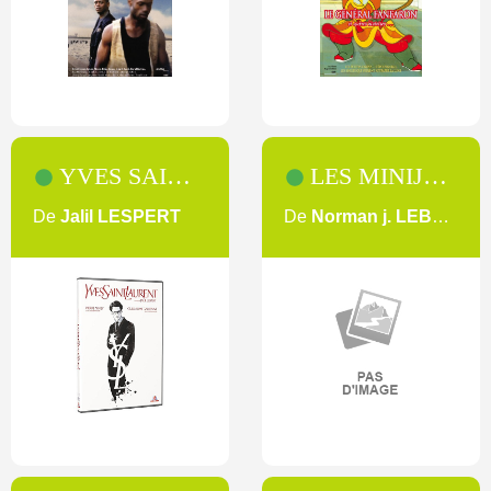
YVES SAINT LAURENT
LES MINIJUSTICIERS
De
Jalil LESPERT
De
Norman j. LEBLANC