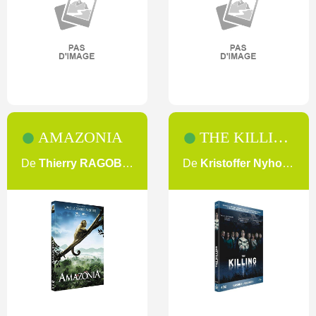
AMAZONIA
THE KILLING [SAISON 2]
De
Thierry RAGOBERT
De
Kristoffer Nyholm BIRGER LARSEN