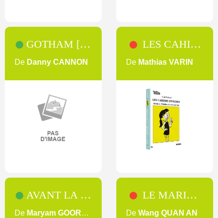
GOTHAM [SAISON 3]
LES CAHIERS D'ESTHER [SAISON 2]
De
Danny CANNON
De
Mathias VARIN
AVANT LA FIN DE L'ÉTÉ
LE MARIAGE DE TUYA
De
Maryam GOORMAGHTIGH
De
Wang QUAN AN