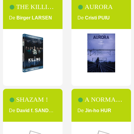
THE KILLING [1-1]
AURORA
De
Birger LARSEN
De
Cristi PUIU
SHAZAM !
A NORMAL FAMILY
De
David f. SANDBERG
De
Jin-ho HUR