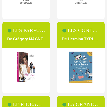
LES PARFUMS
LES CONTES DE LA FERME
De
Grégory MAGNE
De
Hermina TYRLOVA
LE RIDEAU DÉCHIRÉ
LA GRANDE COURSE AU FROMAGE