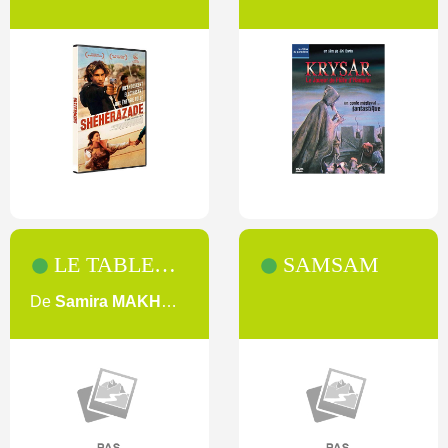
LE TABLEAU NOIR
SAMSAM
De
Samira MAKHMALBAF