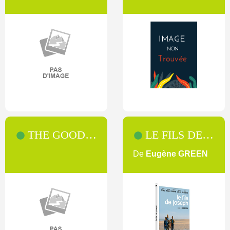
THE GOOD WIFE [SAISON 2]
LE FILS DE JOSEPH
De
Eugène GREEN