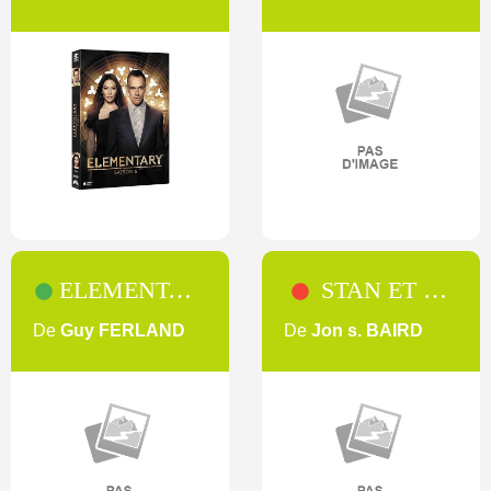
ELEMENTARY [3]
STAN ET OLLIE
De
Guy FERLAND
De
Jon s. BAIRD