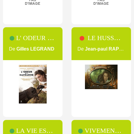
L' ODEUR DE LA MANDARINE
LE HUSSARD SUR LE TOIT
De
Gilles LEGRAND
De
Jean-paul RAPPENEAU
LA VIE EST À NOUS
VIVEMENT DIMANCHE !