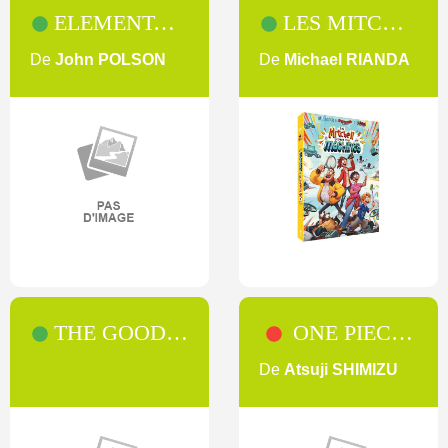
ELEMENTARY [SAISON 5]
LES MITCHELL CONTRE LES MACHINES
De
John POLSON
De
Michael RIANDA
THE GOOD WIFE [SAISON 4]
ONE PIECE - 9 : EPISODE DE CHOPPER - LE MIRACLE DES CERISIERS EN HIVER [9]
De
Atsuji SHIMIZU