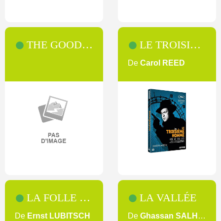
THE GOOD WIFE [SAISON 5]
LE TROISIÈME HOMME
De
Carol REED
LA FOLLE INGÉNUE
LA VALLÉE
De
Ernst LUBITSCH
De
Ghassan SALHAB