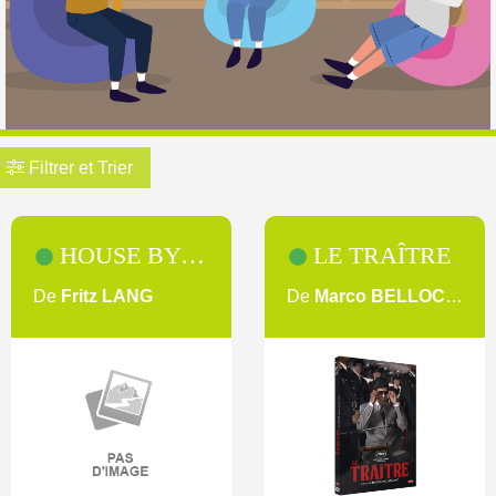
Filtrer et Trier
Pagination
HOUSE BY THE RIVER
LE TRAÎTRE
De
Fritz LANG
De
Marco BELLOCCHIO