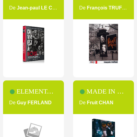
De
Jean-paul LE CHANOIS
De
François TRUFFAUT
ELEMENTARY [2]
MADE IN HONG KONG
De
Guy FERLAND
De
Fruit CHAN