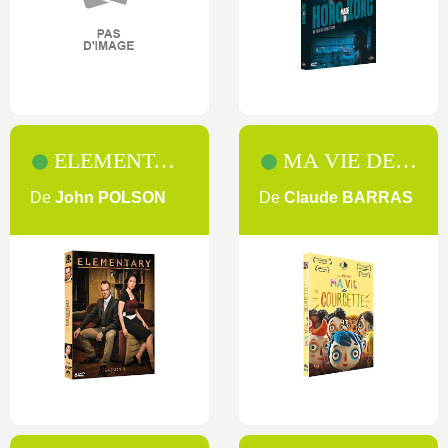
ELEMENTARY [4]
MA VIE DE COURGETTE
De
John POLSON
De
Claude BARRAS