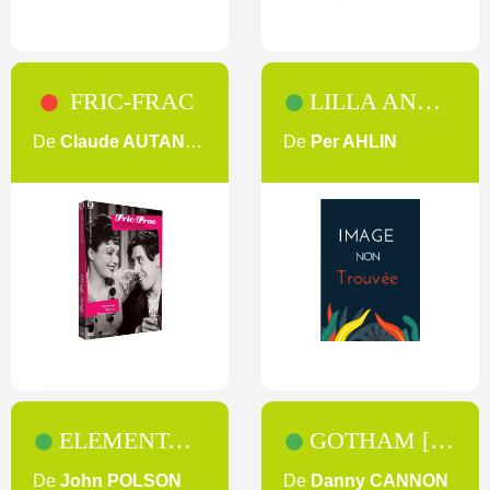
FRIC-FRAC
LILLA ANNA - KIT PÉDAGOGIQUE
De
Claude AUTANT-LARA
De
Per AHLIN
ELEMENTARY [SAISON 6]
GOTHAM [SAISON 1]
De
John POLSON
De
Danny CANNON